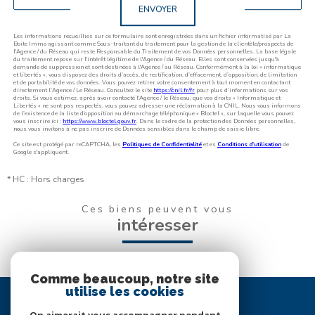
ENVOYER
Les informations recueillies sur ce formulaire sont enregistrées dans un fichier informatisé par La
Boite Immo agissant comme Sous-traitant du traitement pour la gestion de la clientèle/prospects de
l'Agence / du Réseau qui reste Responsable du Traitement de vos Données personnelles. La base légale
du traitement repose sur l'intérêt légitime de l'Agence / du Réseau. Elles sont conservées jusqu'à
demande de suppression et sont destinées à l'Agence / au Réseau. Conformément à la loi « informatique
et libertés », vous disposez des droits d’accès, de rectification, d’effacement, d’opposition, de limitation
et de portabilité de vos données. Vous pouvez retirer votre consentement à tout moment en contactant
directement l’Agence / Le Réseau. Consultez le site
https://cnil.fr/fr
pour plus d’informations sur vos
droits. Si vous estimez, après avoir contacté l'Agence / le Réseau, que vos droits « Informatique et
Libertés » ne sont pas respectés, vous pouvez adresser une réclamation à la CNIL. Nous vous informons
de l’existence de la liste d'opposition au démarchage téléphonique « Bloctel », sur laquelle vous pouvez
vous inscrire ici :
https://www.bloctel.gouv.fr
. Dans le cadre de la protection des Données personnelles,
nous vous invitons à ne pas inscrire de Données sensibles dans le champ de saisie libre.
Ce site est protégé par reCAPTCHA, les
Politiques de Confidentialité
et es
Conditions d'utilisation
de
Google s'appliquent.
* HC : Hors charges
Ces biens peuvent vous
intéresser
Comme beaucoup, notre site
utilise les cookies
Se
connecter