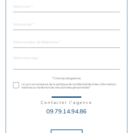
Nom
Fieldset
*
par
défaut
email
*
Téléphone
*
Message
Fieldset
*
par
défaut
Validation
* Champs obligatoires
j'ai pris connaissance de la politique de confidentialité et des informations
relatives au traitement de mes données personnelles*
Contacter l'agence
09.79.14.94.86
Validation