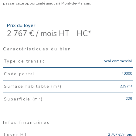
passer cette opportunité unique à Mont-de-Marsan.
Prix du loyer
2 767 € / mois
HT - HC*
Caractéristiques du bien
Caractéristiques
Valeurs
Local commercial
Type de transac
40000
Code postal
229 m²
Surface habitable (m²)
229
Superficie (m²)
Infos financières
Caractéristiques
Valeurs
2 767 € / mois
Loyer HT