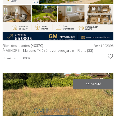
BIEN
Rion-des-Landes (40370)
Réf : 1002396
À VENDRE – Maisons T4 à rénover avec jardin – Rions (33)
Sél
80 m²
-
55 000 €
nouveauté
VOIR LE