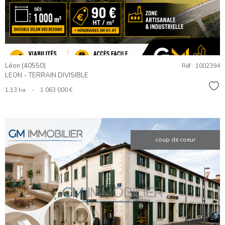
Léon (40550)
Réf : 1002394
LEON - TERRAIN DIVISIBLE
Sél
1,13 ha
-
1 063 000 €
coup de coeur
VOIR LE
BIEN