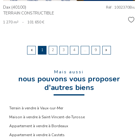
Dax (40100)
Réf : 1002370Bis
TERRAIN CONSTRUCTIBLE
Sél
1 270 m²
-
101 650 €
1
2
3
4
...
9
Mais aussi
nous pouvons vous proposer
d'autres biens
Terrain à vendre à Vaux-sur-Mer
Maison à vendre à Saint-Vincent-de-Tyrosse
Appartement à vendre à Bordeaux
Appartement à vendre à Castets