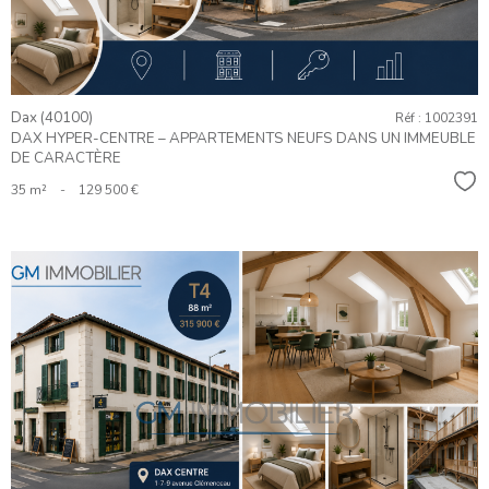
Dax (40100)
Réf : 1002391
DAX HYPER-CENTRE – APPARTEMENTS NEUFS DANS UN IMMEUBLE
DE CARACTÈRE
Sél
35 m²
-
129 500 €
VOIR LE
BIEN