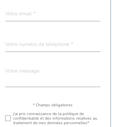
email
*
Téléphone
*
Message
Fieldset
*
par
défaut
Validation
* Champs obligatoires
j'ai pris connaissance de la politique de
confidentialité et des informations relatives au
traitement de mes données personnelles*