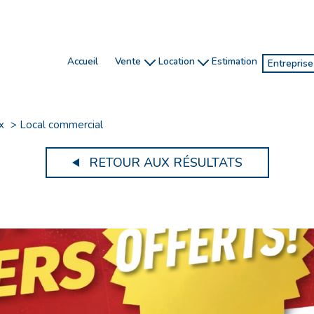
accueil
vente
location
estimation
entrepris
honoraires
gestion
ventes
investissement
location de vacances
locatio
x
Local commercial
chasseur immobilier
RETOUR AUX RÉSULTATS