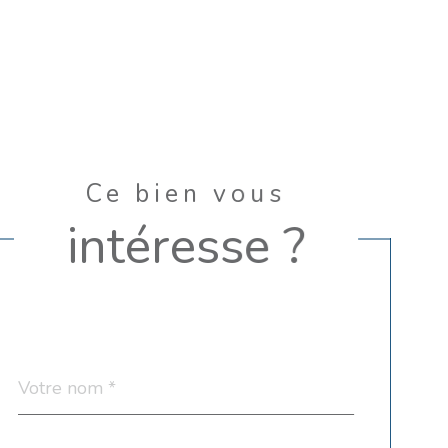
Ce bien vous
intéresse ?
Nom
Fieldset
*
par
défaut