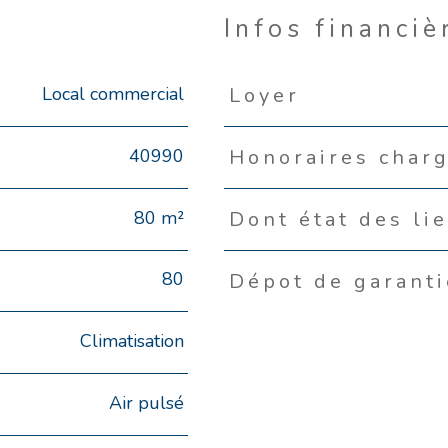
Infos financiè
Local commercial
Loyer
Caractéristiques
Valeurs
40990
Honoraires charg
80 m²
Dont état des li
80
Dépot de garanti
Climatisation
Air pulsé