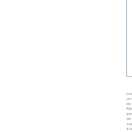
Les
un 
du 
Rés
per
de 
sup
à l