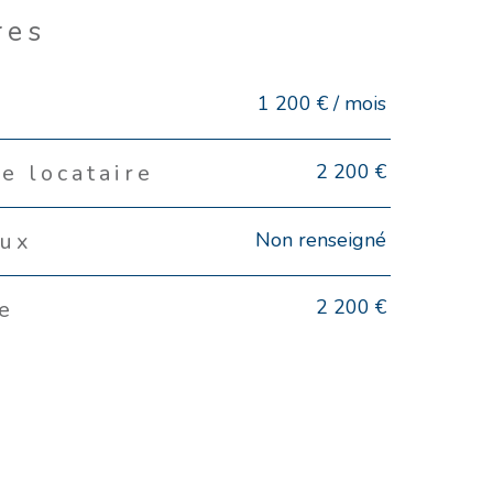
res
1 200 € / mois
2 200 €
e locataire
Non renseigné
eux
2 200 €
e