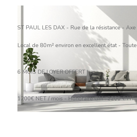
ST PAUL LES DAX - Rue de la résistance - Axe pa
Local de 80m² environ en excellent état - Toute 
6 MOIS DE LOYER OFFERT !
1200€ NET / mois - Honoraire GM : 2200 € HT