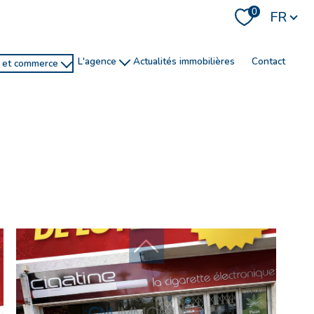
Langue
0
FR
l'agence
actualités immobilières
contact
e et commerce
histoire
recrutement
ns
service de conciergerie