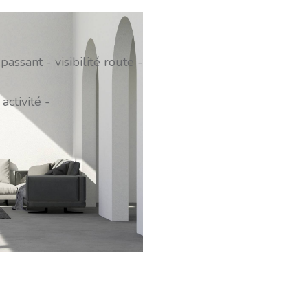
ssant - visibilité route -
activité -