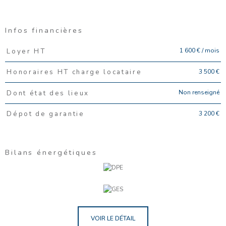
Infos financières
Caractéristiques
Valeurs
1 600 € / mois
Loyer HT
3 500 €
Honoraires HT charge locataire
Non renseigné
Dont état des lieux
3 200 €
Dépot de garantie
Bilans énergétiques
VOIR LE DÉTAIL