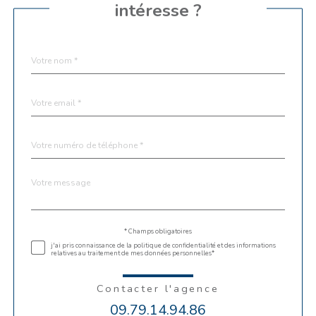
intéresse ?
Nom
Fieldset
*
par
défaut
email
*
Téléphone
*
Message
Fieldset
*
par
défaut
Validation
* Champs obligatoires
j'ai pris connaissance de la politique de confidentialité et des informations
relatives au traitement de mes données personnelles*
Contacter l'agence
09.79.14.94.86