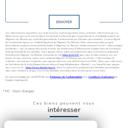
Validation
ENVOYER
Les informations recueillies sur ce formulaire sont enregistrées dans un fichier informatisé par La
Boite Immo agissant comme Sous-traitant du traitement pour la gestion de la clientèle/prospects de
l'Agence / du Réseau qui reste Responsable du Traitement de vos Données personnelles. La base légale
du traitement repose sur l'intérêt légitime de l'Agence / du Réseau. Elles sont conservées jusqu'à
demande de suppression et sont destinées à l'Agence / au Réseau. Conformément à la loi « informatique
et libertés », vous disposez des droits d’accès, de rectification, d’effacement, d’opposition, de limitation
et de portabilité de vos données. Vous pouvez retirer votre consentement à tout moment en contactant
directement l’Agence / Le Réseau. Consultez le site
https://cnil.fr/fr
pour plus d’informations sur vos
droits. Si vous estimez, après avoir contacté l'Agence / le Réseau, que vos droits « Informatique et
Libertés » ne sont pas respectés, vous pouvez adresser une réclamation à la CNIL. Nous vous informons
de l’existence de la liste d'opposition au démarchage téléphonique « Bloctel », sur laquelle vous pouvez
vous inscrire ici :
https://www.bloctel.gouv.fr
. Dans le cadre de la protection des Données personnelles,
nous vous invitons à ne pas inscrire de Données sensibles dans le champ de saisie libre.
Ce site est protégé par reCAPTCHA, les
Politiques de Confidentialité
et es
Conditions d'utilisation
de
Google s'appliquent.
* HC : Hors charges
Ces biens peuvent vous
intéresser