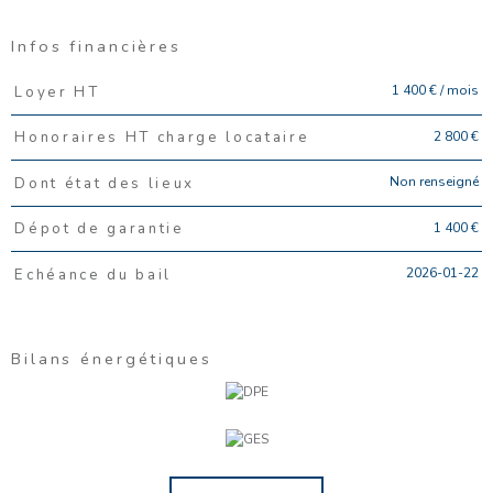
Infos financières
Caractéristiques
Valeurs
1 400 € / mois
Loyer HT
2 800 €
Honoraires HT charge locataire
Non renseigné
Dont état des lieux
1 400 €
Dépot de garantie
2026-01-22
Echéance du bail
Bilans énergétiques