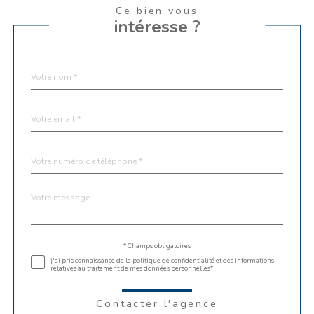
Ce bien vous
intéresse ?
Nom
Fieldset
*
par
défaut
email
*
Téléphone
*
Message
Fieldset
*
par
défaut
Validation
* Champs obligatoires
j'ai pris connaissance de la politique de confidentialité et des informations
relatives au traitement de mes données personnelles*
Contacter l'agence