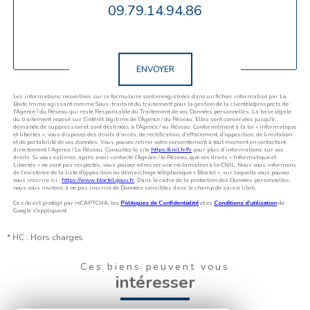
09.79.14.94.86
Validation
ENVOYER
Les informations recueillies sur ce formulaire sont enregistrées dans un fichier informatisé par La
Boite Immo agissant comme Sous-traitant du traitement pour la gestion de la clientèle/prospects de
l'Agence / du Réseau qui reste Responsable du Traitement de vos Données personnelles. La base légale
du traitement repose sur l'intérêt légitime de l'Agence / du Réseau. Elles sont conservées jusqu'à
demande de suppression et sont destinées à l'Agence / au Réseau. Conformément à la loi « informatique
et libertés », vous disposez des droits d’accès, de rectification, d’effacement, d’opposition, de limitation
et de portabilité de vos données. Vous pouvez retirer votre consentement à tout moment en contactant
directement l’Agence / Le Réseau. Consultez le site
https://cnil.fr/fr
pour plus d’informations sur vos
droits. Si vous estimez, après avoir contacté l'Agence / le Réseau, que vos droits « Informatique et
Libertés » ne sont pas respectés, vous pouvez adresser une réclamation à la CNIL. Nous vous informons
de l’existence de la liste d'opposition au démarchage téléphonique « Bloctel », sur laquelle vous pouvez
vous inscrire ici :
https://www.bloctel.gouv.fr
. Dans le cadre de la protection des Données personnelles,
nous vous invitons à ne pas inscrire de Données sensibles dans le champ de saisie libre.
Ce site est protégé par reCAPTCHA, les
Politiques de Confidentialité
et es
Conditions d'utilisation
de
Google s'appliquent.
* HC : Hors charges
Ces biens peuvent vous
intéresser