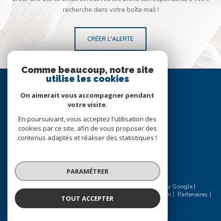
recherche dans votre boîte mail !
CRÉER L'ALERTE
Comme beaucoup, notre site
utilise les cookies
Se
connecter
On aimerait vous accompagner pendant
votre visite.
espace propriétaire
En poursuivant, vous acceptez l'utilisation des
cookies par ce site, afin de vous proposer des
Nous
contenus adaptés et réaliser des statistiques !
suivre
PARAMÉTRER
© 2026 | Tous droits réservés | Traduction powered by Google |
Nos honoraires
Plan du site
Mentions légales
Admin
Partenaires
TOUT ACCEPTER
Politique RGPD
Cookies