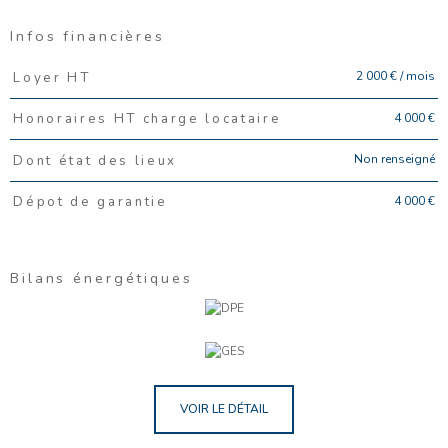
Infos financières
Caractéristiques
Valeurs
2 000 € / mois
Loyer HT
4 000 €
Honoraires HT charge locataire
Non renseigné
Dont état des lieux
4 000 €
Dépot de garantie
Bilans énergétiques
VOIR LE DÉTAIL