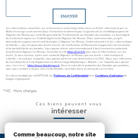
Validation
ENVOYER
Les informations recueillies sur ce formulaire sont enregistrées dans un fichier informatisé par La
Boite Immo agissant comme Sous-traitant du traitement pour la gestion de la clientèle/prospects de
l'Agence / du Réseau qui reste Responsable du Traitement de vos Données personnelles. La base légale
du traitement repose sur l'intérêt légitime de l'Agence / du Réseau. Elles sont conservées jusqu'à
demande de suppression et sont destinées à l'Agence / au Réseau. Conformément à la loi « informatique
et libertés », vous disposez des droits d’accès, de rectification, d’effacement, d’opposition, de limitation
et de portabilité de vos données. Vous pouvez retirer votre consentement à tout moment en contactant
directement l’Agence / Le Réseau. Consultez le site
https://cnil.fr/fr
pour plus d’informations sur vos
droits. Si vous estimez, après avoir contacté l'Agence / le Réseau, que vos droits « Informatique et
Libertés » ne sont pas respectés, vous pouvez adresser une réclamation à la CNIL. Nous vous informons
de l’existence de la liste d'opposition au démarchage téléphonique « Bloctel », sur laquelle vous pouvez
vous inscrire ici :
https://www.bloctel.gouv.fr
. Dans le cadre de la protection des Données personnelles,
nous vous invitons à ne pas inscrire de Données sensibles dans le champ de saisie libre.
Ce site est protégé par reCAPTCHA, les
Politiques de Confidentialité
et es
Conditions d'utilisation
de
Google s'appliquent.
* HC : Hors charges
Ces biens peuvent vous
intéresser
Comme beaucoup, notre site