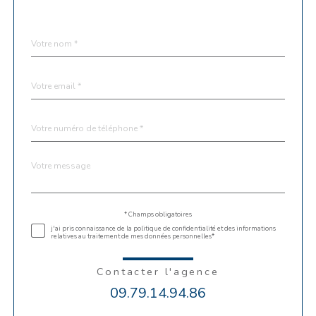
Nom
Fieldset
*
par
défaut
email
*
Téléphone
*
Message
Fieldset
*
par
défaut
Validation
* Champs obligatoires
j'ai pris connaissance de la politique de confidentialité et des informations
relatives au traitement de mes données personnelles*
Contacter l'agence
09.79.14.94.86