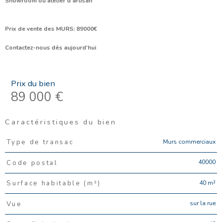
Showroom ou atelier d'artisan
Prix de vente des MURS: 89000€
Contactez-nous dès aujourd'hui
Prix du bien
89 000 €
Caractéristiques du bien
Caractéristiques
Valeurs
Murs commerciaux
Type de transac
40000
Code postal
40 m²
Surface habitable (m²)
sur la rue
Vue