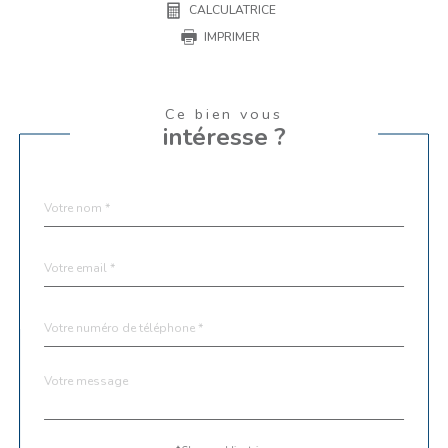
CALCULATRICE
IMPRIMER
Ce bien vous
intéresse ?
Nom
Fieldset
*
par
défaut
email
*
Téléphone
*
Message
Fieldset
*
par
défaut