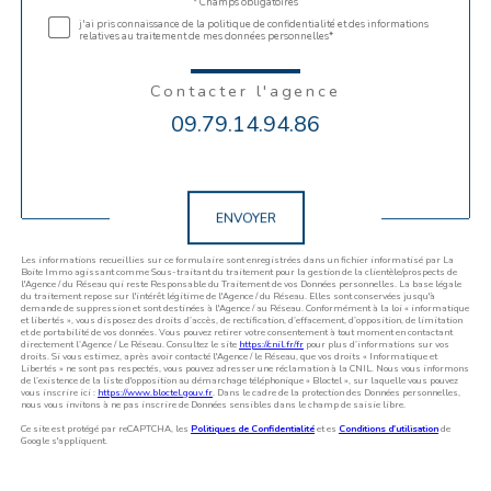
Validation
* Champs obligatoires
j'ai pris connaissance de la politique de confidentialité et des informations
relatives au traitement de mes données personnelles*
Contacter l'agence
09.79.14.94.86
Validation
ENVOYER
Les informations recueillies sur ce formulaire sont enregistrées dans un fichier informatisé par La
Boite Immo agissant comme Sous-traitant du traitement pour la gestion de la clientèle/prospects de
l'Agence / du Réseau qui reste Responsable du Traitement de vos Données personnelles. La base légale
du traitement repose sur l'intérêt légitime de l'Agence / du Réseau. Elles sont conservées jusqu'à
demande de suppression et sont destinées à l'Agence / au Réseau. Conformément à la loi « informatique
et libertés », vous disposez des droits d’accès, de rectification, d’effacement, d’opposition, de limitation
et de portabilité de vos données. Vous pouvez retirer votre consentement à tout moment en contactant
directement l’Agence / Le Réseau. Consultez le site
https://cnil.fr/fr
pour plus d’informations sur vos
droits. Si vous estimez, après avoir contacté l'Agence / le Réseau, que vos droits « Informatique et
Libertés » ne sont pas respectés, vous pouvez adresser une réclamation à la CNIL. Nous vous informons
de l’existence de la liste d'opposition au démarchage téléphonique « Bloctel », sur laquelle vous pouvez
vous inscrire ici :
https://www.bloctel.gouv.fr
. Dans le cadre de la protection des Données personnelles,
nous vous invitons à ne pas inscrire de Données sensibles dans le champ de saisie libre.
Ce site est protégé par reCAPTCHA, les
Politiques de Confidentialité
et es
Conditions d'utilisation
de
Google s'appliquent.