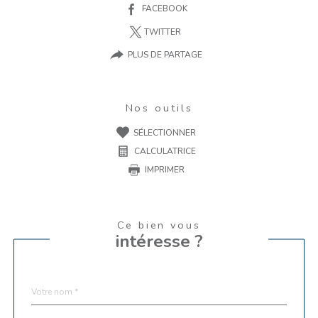
FACEBOOK
TWITTER
PLUS DE PARTAGE
Nos outils
SÉLECTIONNER
CALCULATRICE
IMPRIMER
Ce bien vous
intéresse ?
Nom
Fieldset
*
par
défaut