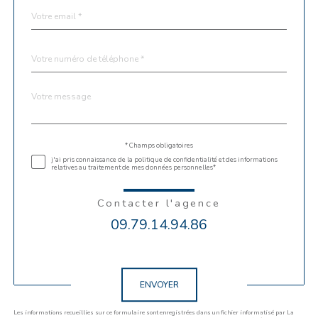
email
*
Téléphone
*
Message
Fieldset
*
par
défaut
Validation
* Champs obligatoires
j'ai pris connaissance de la politique de confidentialité et des informations
relatives au traitement de mes données personnelles*
Contacter l'agence
09.79.14.94.86
Validation
ENVOYER
Les informations recueillies sur ce formulaire sont enregistrées dans un fichier informatisé par La