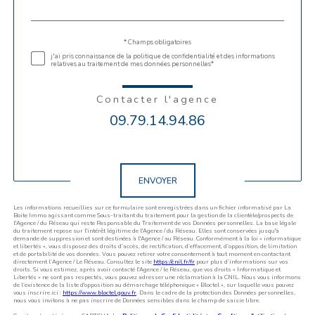
par
défaut
Validation
* Champs obligatoires
j'ai pris connaissance de la politique de confidentialité et des informations
relatives au traitement de mes données personnelles*
Contacter l'agence
09.79.14.94.86
Validation
ENVOYER
Les informations recueillies sur ce formulaire sont enregistrées dans un fichier informatisé par La
Boite Immo agissant comme Sous-traitant du traitement pour la gestion de la clientèle/prospects de
l'Agence / du Réseau qui reste Responsable du Traitement de vos Données personnelles. La base légale
du traitement repose sur l'intérêt légitime de l'Agence / du Réseau. Elles sont conservées jusqu'à
demande de suppression et sont destinées à l'Agence / au Réseau. Conformément à la loi « informatique
et libertés », vous disposez des droits d’accès, de rectification, d’effacement, d’opposition, de limitation
et de portabilité de vos données. Vous pouvez retirer votre consentement à tout moment en contactant
directement l’Agence / Le Réseau. Consultez le site
https://cnil.fr/fr
pour plus d’informations sur vos
droits. Si vous estimez, après avoir contacté l'Agence / le Réseau, que vos droits « Informatique et
Libertés » ne sont pas respectés, vous pouvez adresser une réclamation à la CNIL. Nous vous informons
de l’existence de la liste d'opposition au démarchage téléphonique « Bloctel », sur laquelle vous pouvez
vous inscrire ici :
https://www.bloctel.gouv.fr
. Dans le cadre de la protection des Données personnelles,
nous vous invitons à ne pas inscrire de Données sensibles dans le champ de saisie libre.