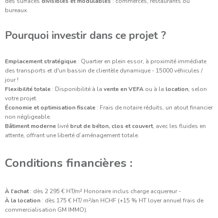
des surfaces
divisibles et modulables
: commerces, restaurants ou
bureaux.
Pourquoi investir dans ce projet ?
Emplacement stratégique
: Quartier en plein essor, à proximité immédiate
des transports et d'un bassin de clientèle dynamique - 15000 véhicules /
jour !
Flexibilité totale
: Disponibilité à la
vente en VEFA
ou à la
location
, selon
votre projet.
Économie et optimisation fiscale
: Frais de notaire réduits, un atout financier
non négligeable.
Bâtiment moderne
livré
brut de béton, clos et couvert
, avec les fluides en
attente, offrant une liberté d’aménagement totale.
Conditions financières :
À l'achat
: dès 2 295 € HT/m² Honoraire inclus charge acquereur -
À la location
: dès 175 € HT/ m²/an HCHF (+15 % HT loyer annuel frais de
commercialisation GM IMMO).