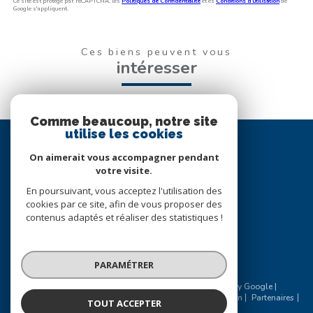
Ce site est protégé par reCAPTCHA, les
Politiques de Confidentialité
et es
Conditions d'utilisation
de
Google s'appliquent.
Ces biens peuvent vous
intéresser
Comme beaucoup, notre site
utilise les cookies
Se
connecter
On aimerait vous accompagner pendant
votre visite.
espace propriétaire
En poursuivant, vous acceptez l'utilisation des
cookies par ce site, afin de vous proposer des
Nous
contenus adaptés et réaliser des statistiques !
suivre
PARAMÉTRER
© 2026 | Tous droits réservés | Traduction powered by Google |
Nos honoraires
Plan du site
Mentions légales
Admin
Partenaires
TOUT ACCEPTER
Politique RGPD
Cookies