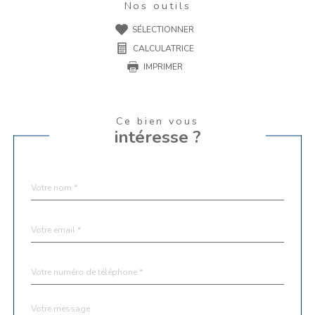
Nos outils
SÉLECTIONNER
CALCULATRICE
IMPRIMER
Ce bien vous
intéresse ?
Nom
Fieldset
*
par
défaut
email
*
Téléphone
*
Message
Fieldset
*