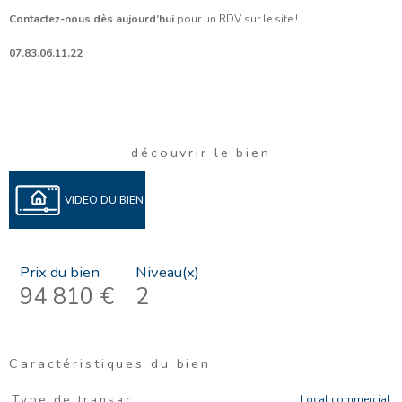
Contactez-nous dès aujourd’hui
pour un RDV sur le site !
07.83.06.11.22
découvrir le bien
VIDEO DU BIEN
Prix du bien
Niveau(x)
94 810 €
2
Caractéristiques du bien
Caractéristiques
Valeurs
Local commercial
Type de transac