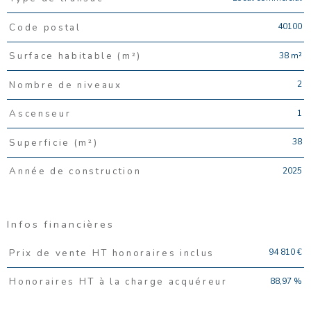
40100
Code postal
38 m²
Surface habitable (m²)
2
Nombre de niveaux
1
Ascenseur
38
Superficie (m²)
2025
Année de construction
Infos financières
Caractéristiques
Valeurs
94 810 €
Prix de vente HT honoraires inclus
88,97 %
Honoraires HT à la charge acquéreur