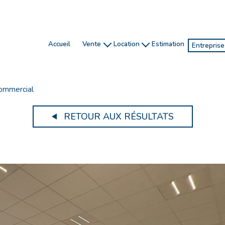
accueil
vente
location
estimation
entrepris
honoraires
gestion
ventes
investissement
location de vacances
locatio
commercial
chasseur immobilier
RETOUR AUX RÉSULTATS