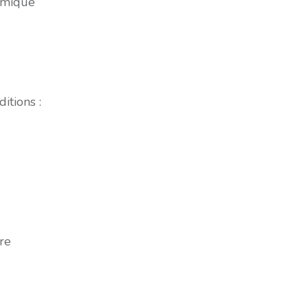
namique
itions :
re