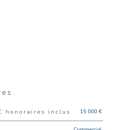
res
15 000 €
C honoraires inclus
Commercial