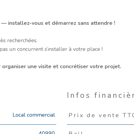
 — installez-vous et démarrez sans attendre !
rès recherchées.
as un concurrent s’installer à votre place !
rganiser une visite et concrétiser votre projet.
Infos financiè
Local commercial
Prix de vente TT
Caractéristiques
Valeurs
40990
Bail