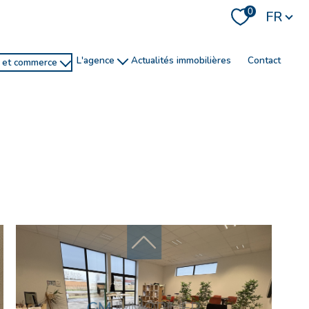
Langue
0
FR
l'agence
actualités immobilières
contact
e et commerce
histoire
recrutement
ns
service de conciergerie