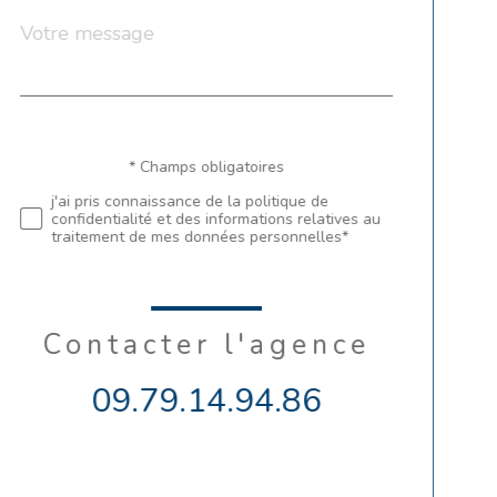
Message
Fieldset
*
par
défaut
Validation
* Champs obligatoires
j'ai pris connaissance de la politique de
confidentialité et des informations relatives au
traitement de mes données personnelles*
Contacter l'agence
09.79.14.94.86
Validation