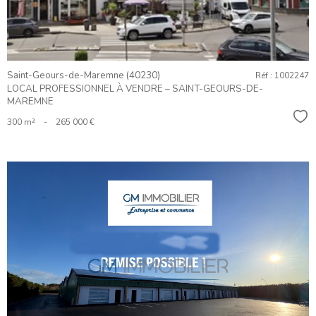
Saint-Geours-de-Maremne (40230)
Réf : 1002247
LOCAL PROFESSIONNEL À VENDRE – SAINT-GEOURS-DE-
MAREMNE
Sél
300 m²
-
265 000 €
VOIR LE
BIEN