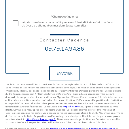
par
défaut
Validation
* Champs obligatoires
j'ai pris connaissance de la politique de confidentialité et des informations
relatives au traitement de mes données personnelles*
Contacter l'agence
09.79.14.94.86
Validation
ENVOYER
Les informations recueillies sur ce formulaire sont enregistrées dans un fichier informatisé par La
Boite Immo agissant comme Sous-traitant du traitement pour la gestion de la clientèle/prospects de
l'Agence / du Réseau qui reste Responsable du Traitement de vos Données personnelles. La base légale
du traitement repose sur l'intérêt légitime de l'Agence / du Réseau. Elles sont conservées jusqu'à
demande de suppression et sont destinées à l'Agence / au Réseau. Conformément à la loi « informatique
et libertés », vous disposez des droits d’accès, de rectification, d’effacement, d’opposition, de limitation
et de portabilité de vos données. Vous pouvez retirer votre consentement à tout moment en contactant
directement l’Agence / Le Réseau. Consultez le site
https://cnil.fr/fr
pour plus d’informations sur vos
droits. Si vous estimez, après avoir contacté l'Agence / le Réseau, que vos droits « Informatique et
Libertés » ne sont pas respectés, vous pouvez adresser une réclamation à la CNIL. Nous vous informons
de l’existence de la liste d'opposition au démarchage téléphonique « Bloctel », sur laquelle vous pouvez
vous inscrire ici :
https://www.bloctel.gouv.fr
. Dans le cadre de la protection des Données personnelles,
nous vous invitons à ne pas inscrire de Données sensibles dans le champ de saisie libre.
Ce site est protégé par reCAPTCHA, les
Politiques de Confidentialité
et es
Conditions d'utilisation
de