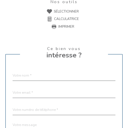
Nos outils
SÉLECTIONNER
CALCULATRICE
IMPRIMER
Ce bien vous
intéresse ?
Nom
Fieldset
*
par
défaut
email
*
Téléphone
*
Message
Fieldset
*