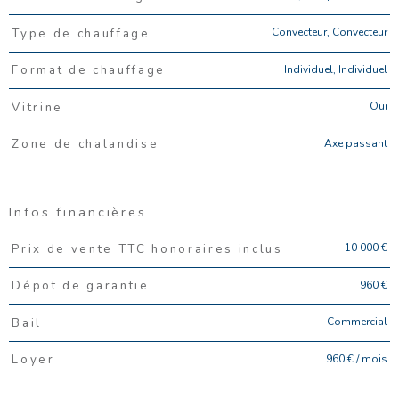
Convecteur, Convecteur
Type de chauffage
Individuel, Individuel
Format de chauffage
Oui
Vitrine
Axe passant
Zone de chalandise
Infos financières
Caractéristiques
Valeurs
10 000 €
Prix de vente TTC honoraires inclus
960 €
Dépot de garantie
Commercial
Bail
960 € / mois
Loyer