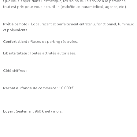
Que vous soyez dans l'esthétique, les soins ou le service à la personne,
tout est prêt pour vous accueillir. (esthétique, paramédical, agence, etc.).
Prêt à l'emploi :
Local récent et parfaitement entretenu, fonctionnel, lumineux
et polyvalents
Confort client :
Places de parking réservées.
Liberté totale :
Toutes activités autorisées.
Côté chiffres :
Rachat du fonds de commerce :
10 000 €
Loyer :
Seulement 960 € net / mois.