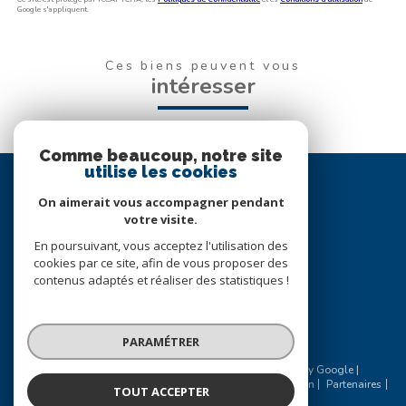
Google s'appliquent.
Ces biens peuvent vous
intéresser
Comme beaucoup, notre site
utilise les cookies
Se
connecter
On aimerait vous accompagner pendant
votre visite.
espace propriétaire
En poursuivant, vous acceptez l'utilisation des
cookies par ce site, afin de vous proposer des
Nous
contenus adaptés et réaliser des statistiques !
suivre
PARAMÉTRER
© 2026 | Tous droits réservés | Traduction powered by Google |
Nos honoraires
Plan du site
Mentions légales
Admin
Partenaires
TOUT ACCEPTER
Politique RGPD
Cookies