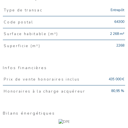
Caractéristiques
Valeurs
Entrepôt
Type de transac
64300
Code postal
2 268 m²
Surface habitable (m²)
2268
Superficie (m²)
Infos financières
Caractéristiques
Valeurs
435 000 €
Prix de vente honoraires inclus
80,95 %
Honoraires à la charge acquéreur
Bilans énergétiques