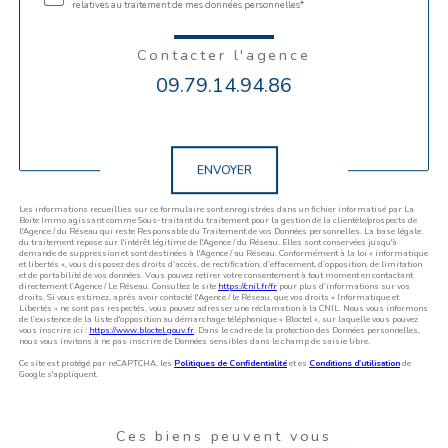
relatives au traitement de mes données personnelles*
Contacter l'agence
09.79.14.94.86
Validation
ENVOYER
Les informations recueillies sur ce formulaire sont enregistrées dans un fichier informatisé par La
Boite Immo agissant comme Sous-traitant du traitement pour la gestion de la clientèle/prospects de
l'Agence / du Réseau qui reste Responsable du Traitement de vos Données personnelles. La base légale
du traitement repose sur l'intérêt légitime de l'Agence / du Réseau. Elles sont conservées jusqu'à
demande de suppression et sont destinées à l'Agence / au Réseau. Conformément à la loi « informatique
et libertés », vous disposez des droits d’accès, de rectification, d’effacement, d’opposition, de limitation
et de portabilité de vos données. Vous pouvez retirer votre consentement à tout moment en contactant
directement l’Agence / Le Réseau. Consultez le site
https://cnil.fr/fr
pour plus d’informations sur vos
droits. Si vous estimez, après avoir contacté l'Agence / le Réseau, que vos droits « Informatique et
Libertés » ne sont pas respectés, vous pouvez adresser une réclamation à la CNIL. Nous vous informons
de l’existence de la liste d'opposition au démarchage téléphonique « Bloctel », sur laquelle vous pouvez
vous inscrire ici :
https://www.bloctel.gouv.fr
. Dans le cadre de la protection des Données personnelles,
nous vous invitons à ne pas inscrire de Données sensibles dans le champ de saisie libre.
Ce site est protégé par reCAPTCHA, les
Politiques de Confidentialité
et es
Conditions d'utilisation
de
Google s'appliquent.
Ces biens peuvent vous