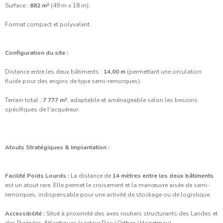
Surface :
882 m²
(49 m x 18 m).
Format compact et polyvalent.
Configuration du site :
Distance entre les deux bâtiments :
14,00 m
(permettant une circulation
fluide pour des engins de type semi-remorques).
Terrain total :
7 777 m²
, adaptable et aménageable selon les besoins
spécifiques de l'acquéreur.
Atouts Stratégiques & Implantation :
Facilité Poids Lourds :
La distance de
14 mètres entre les deux bâtiments
est un atout rare. Elle permet le croisement et la manœuvre aisée de semi-
remorques, indispensable pour une activité de stockage ou de logistique.
Accessibilité :
Situé à proximité des axes routiers structurants des Landes et
des Pyrénées-Atlantiques (secteur Dax / Orthez / Hagetmau).