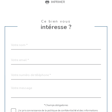
IMPRIMER
Ce bien vous
intéresse ?
Nom
Fieldset
*
par
défaut
email
*
Téléphone
*
Message
Fieldset
*
par
défaut
Validation
* Champs obligatoires
j'ai pris connaissance de la politique de confidentialité et des informations