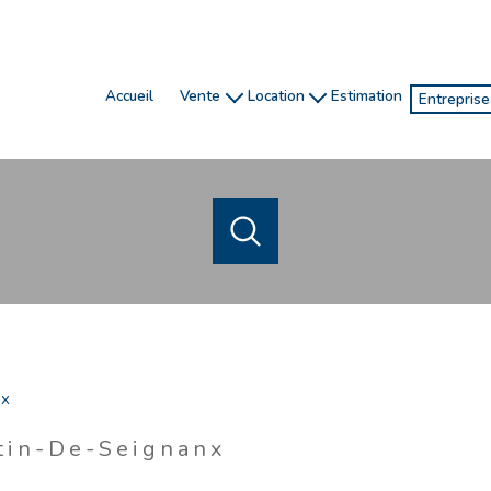
accueil
vente
location
estimation
entrepris
honoraires
gestion
ventes
investissement
location de vacances
locatio
chasseur immobilier
ACHETER
LOUER
ESTIME
de l'ancien
en saisonnier
1
Localisation
Budget
de l'immo pro
de l'immo pro
nx
gnanx
tin-De-Seignanx