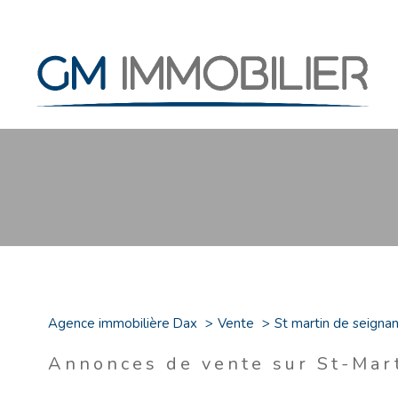
Type de bien
Agence immobilière Dax
Vente
St martin de seigna
40390 - Saint-Martin-de-Sei
Annonces de vente sur St-Mar