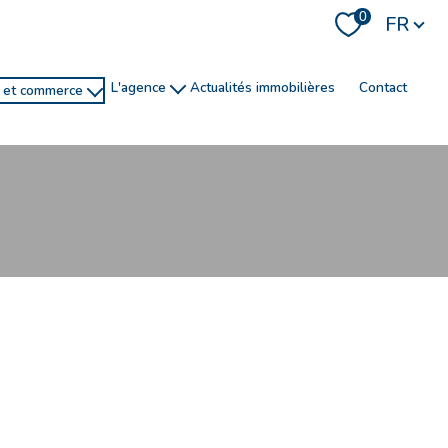
Langue
0
FR
l'agence
actualités immobilières
contact
e et commerce
histoire
recrutement
ns
service de conciergerie
R
filtrer
réinitialiser les filtres