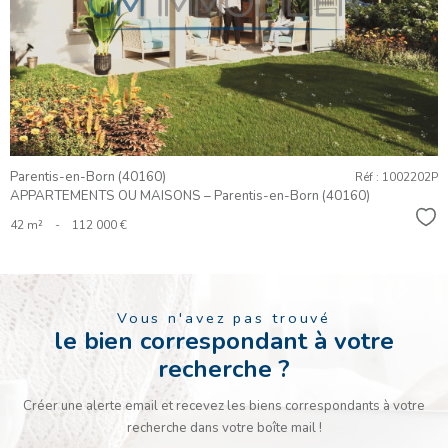
BIEN
Parentis-en-Born (40160)
Réf : 1002202P
APPARTEMENTS OU MAISONS – Parentis-en-Born (40160)
Sél
42 m²
-
112 000 €
Vous n'avez pas trouvé
le bien correspondant à votre
recherche ?
Créer une alerte email et recevez les biens correspondants à votre
recherche dans votre boîte mail !