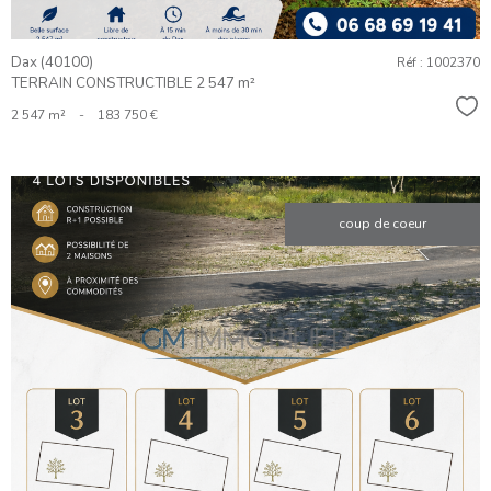
Dax (40100)
Réf : 1002370
TERRAIN CONSTRUCTIBLE 2 547 m²
Sél
2 547 m²
-
183 750 €
coup de coeur
VOIR LE
BIEN