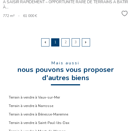
À SAISIR RAPIDEMENT – OPPORTUNITÉ RARE DE TERRAINS À BÂTIR
À...
Sél
772 m²
-
61 000 €
1
2
3
Mais aussi
nous pouvons vous proposer
d'autres biens
Terrain à vendre à Vaux-sur-Mer
Terrain à vendre à Narrosse
Terrain à vendre à Bénesse-Maremne
Terrain à vendre à Saint-Paul-lès-Dax