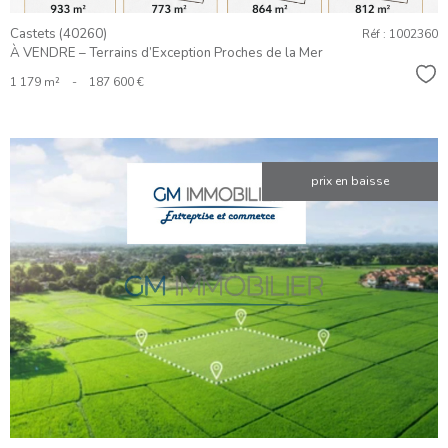
Castets (40260)
Réf : 1002360
À VENDRE – Terrains d’Exception Proches de la Mer
Sél
1 179 m²
-
187 600 €
prix en baisse
VOIR LE
BIEN