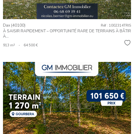
Dax (40100)
Réf : 1002314TRIS
À SAISIR RAPIDEMENT – OPPORTUNITÉ RARE DE TERRAINS À BÂTIR
À...
Sél
913 m²
-
64 500 €
VOIR LE
BIEN