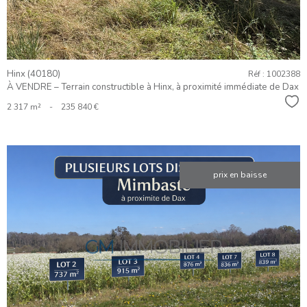
Hinx (40180)
Réf : 1002388
À VENDRE – Terrain constructible à Hinx, à proximité immédiate de Dax
Sél
2 317 m²
-
235 840 €
prix en baisse
VOIR LE
BIEN