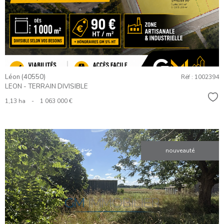
BIEN
Léon (40550)
Réf : 1002394
LEON - TERRAIN DIVISIBLE
Sél
1,13 ha
-
1 063 000 €
nouveauté
VOIR LE
BIEN