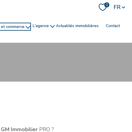
Langue
0
FR
l'agence
actualités immobilières
contact
e et commerce
histoire
recrutement
ns
service de conciergerie
R
filtrer
réinitialiser les filtres
GM Immobilier
PRO ?