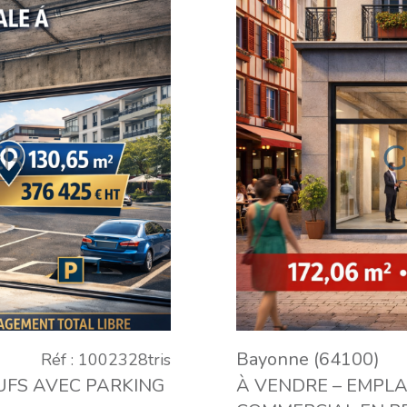
Bayonne (64100)
Réf : 1002328tris
UFS AVEC PARKING
À VENDRE – EMPL