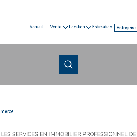
accueil
vente
location
estimation
entrepris
honoraires
gestion
ventes
investissement
location de vacances
locatio
chasseur immobilier
ACHETER
LOUER
ESTIME
de l'ancien
en saisonnier
1
Localisation
Budget
de l'immo pro
de l'immo pro
merce
 LES SERVICES EN IMMOBILIER PROFESSIONNEL DE