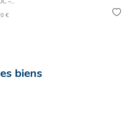
 –...
Sélectio
0 €
es biens