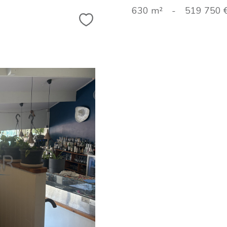
630 m²
-
519 750 
Sélectionner