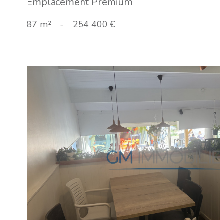
Emplacement Premium
87 m²
-
254 400 €
VOIR LE
BIEN