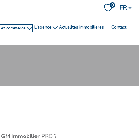
Langue
0
FR
l'agence
actualités immobilières
contact
e et commerce
histoire
recrutement
ns
service de conciergerie
R
filtrer
réinitialiser les filtres
GM Immobilier
PRO ?