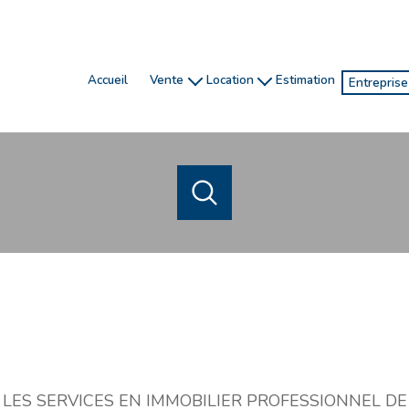
accueil
vente
location
estimation
entrepris
honoraires
gestion
ventes
investissement
location de vacances
locatio
chasseur immobilier
ACHETER
LOUER
ESTIME
de l'ancien
en saisonnier
1
Localisation
Budget
de l'immo pro
de l'immo pro
 LES SERVICES EN IMMOBILIER PROFESSIONNEL DE