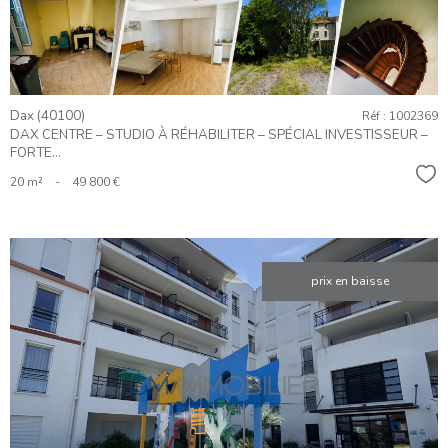
Dax (40100)
Réf : 1002369
DAX CENTRE – STUDIO À RÉHABILITER – SPÉCIAL INVESTISSEUR –
FORTE...
Sél
20 m²
-
49 800 €
prix en baisse
VOIR LE
BIEN