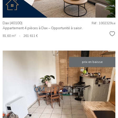
Dax (40100)
Réf : 1002329sa
Appartement 4 pièces à Dax – Opportunité à saisir.
Sél
81,60 m²
-
261 611 €
prix en baisse
VOIR LE
BIEN