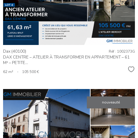
BIEN
Dax (40100)
Réf : 1002373G
DAX CENTRE – ATELIER À TRANSFORMER EN APPARTEMENT – 61
M² – PETITE...
Sél
62 m²
-
105 500 €
nouveauté
VOIR LE