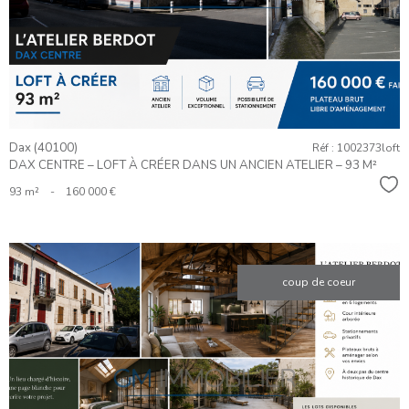
BIEN
Dax (40100)
Réf : 1002373loft
DAX CENTRE – LOFT À CRÉER DANS UN ANCIEN ATELIER – 93 M²
Sél
93 m²
-
160 000 €
coup de coeur
VOIR LE
BIEN