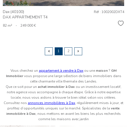
Dax (40100)
Réf : 1002002DXT4
DAX APPARTMEMENT T4
Sél
82 m²
-
249 000 €
1
2
Vous cherchez un
appartement à vendre à Dax
ou une
maison
?
GM
Immobilier
vous propose une large sélection de biens immobiliers dans
cette charmante ville thermale des Landes.
Que ce soit pour un
achat immobilier à Dax
ou un investissement locatif,
notre agence vous accompagne à chaque étape. Grâce à notre expertise
locale, nous vous aidons à trouver le bien idéal selon vos critères.
Consultez nos
annonces immobilières à Dax
, régulièrement mises à jour, et
profitez d’opportunités uniques sur le marché. Spécialistes de la
vente
immobilière à Dax
, nous mettons en avant les biens les plus recherchés
comme les maisons avec jardin