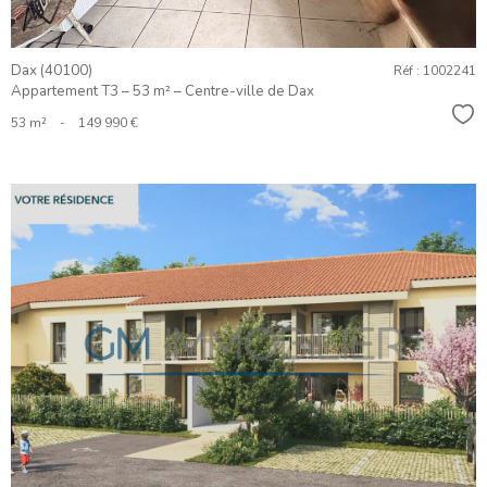
Dax (40100)
Réf : 1002241
Appartement T3 – 53 m² – Centre-ville de Dax
Sél
53 m²
-
149 990 €
VOIR LE
BIEN