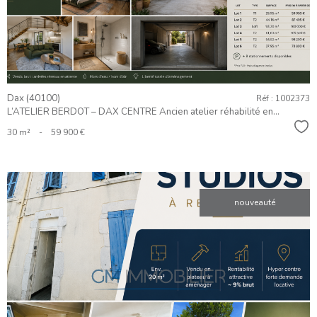
Dax (40100)
Réf : 1002373
L’ATELIER BERDOT – DAX CENTRE Ancien atelier réhabilité en...
Sél
30 m²
-
59 900 €
nouveauté
VOIR LE
BIEN