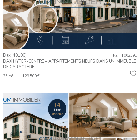
BIEN
Dax (40100)
Réf : 1002391
DAX HYPER-CENTRE – APPARTEMENTS NEUFS DANS UN IMMEUBLE
DE CARACTÈRE
Sél
35 m²
-
129 500 €
VOIR LE