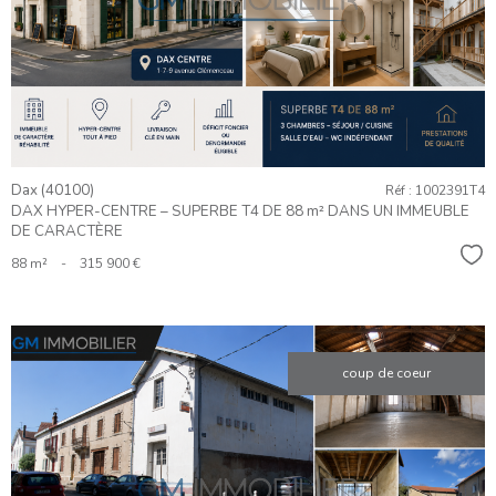
BIEN
Dax (40100)
Réf : 1002391T4
DAX HYPER-CENTRE – SUPERBE T4 DE 88 m² DANS UN IMMEUBLE
DE CARACTÈRE
Sél
88 m²
-
315 900 €
coup de coeur
VOIR LE